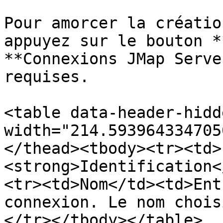
Pour amorcer la créatio
appuyez sur le bouton *
**Connexions JMap Serve
requises.

<table data-header-hidd
width="214.593964334705
</thead><tbody><tr><td>
<strong>Identification<
<tr><td>Nom</td><td>Ent
connexion. Le nom chois
</tr></tbody></table>
