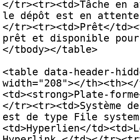
</tr><tr><td>Tâche en a
le dépôt est en attente
</tr><tr><td>Prêt</td><
prêt et disponible pour
</tbody></table>

<table data-header-hidd
width="208"></th><th></
<td><strong>Plate-forme
</tr><tr><td>Système de
est de type File system
<td>Hyperlien</td><td>L
Hyperlink.</td></tr><tr