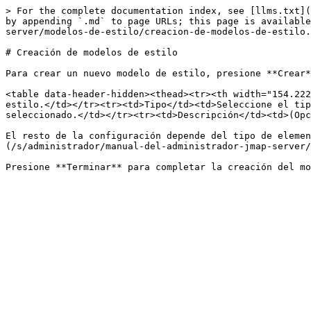
> For the complete documentation index, see [llms.txt](
by appending `.md` to page URLs; this page is available
server/modelos-de-estilo/creacion-de-modelos-de-estilo.
# Creación de modelos de estilo

Para crear un nuevo modelo de estilo, presione **Crear*
<table data-header-hidden><thead><tr><th width="154.222
estilo.</td></tr><tr><td>Tipo</td><td>Seleccione el tip
seleccionado.</td></tr><tr><td>Descripción</td><td>(Opc
El resto de la configuración depende del tipo de elemen
(/s/administrador/manual-del-administrador-jmap-server/