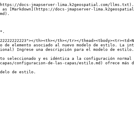
https://docs-jmapserver-lima.k2geospatial.com/llms.txt).
 as [Markdown](https://docs-jmapserver-lima.k2geospatial
md).

*.

22222222223"></th><th></th></tr></thead><tbody><tr><td>N
o de elemento asociado al nuevo modelo de estilo. La int
ional) Ingrese una descripción para el modelo de estilo.
to seleccionado y es idéntica a la configuración normal 
capas/configuracion-de-las-capas/estilo.md) ofrece más d