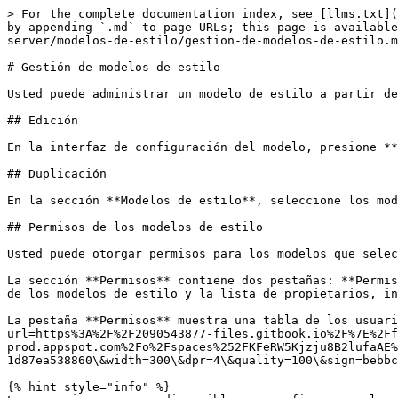
> For the complete documentation index, see [llms.txt](
by appending `.md` to page URLs; this page is available
server/modelos-de-estilo/gestion-de-modelos-de-estilo.m
# Gestión de modelos de estilo

Usted puede administrar un modelo de estilo a partir de
## Edición

En la interfaz de configuración del modelo, presione **
## Duplicación

En la sección **Modelos de estilo**, seleccione los mod
## Permisos de los modelos de estilo

Usted puede otorgar permisos para los modelos que selec
La sección **Permisos** contiene dos pestañas: **Permis
de los modelos de estilo y la lista de propietarios, in
La pestaña **Permisos** muestra una tabla de los usuari
url=https%3A%2F%2F2090543877-files.gitbook.io%2F%7E%2Ff
prod.appspot.com%2Fo%2Fspaces%252FKFeRW5Kjzju8B2lufaAE%
1d87ea538860\&width=300\&dpr=4\&quality=100\&sign=bebbc
{% hint style="info" %}
