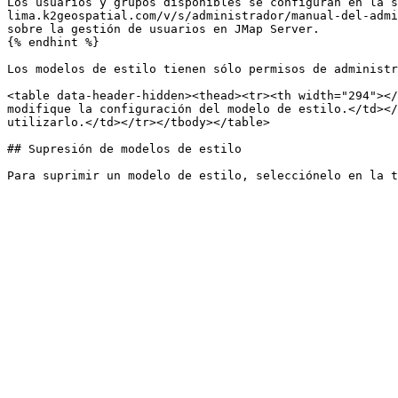
Los usuarios y grupos disponibles se configuran en la s
lima.k2geospatial.com/v/s/administrador/manual-del-admi
sobre la gestión de usuarios en JMap Server.

{% endhint %}

Los modelos de estilo tienen sólo permisos de administr
<table data-header-hidden><thead><tr><th width="294"></
modifique la configuración del modelo de estilo.</td></
utilizarlo.</td></tr></tbody></table>

## Supresión de modelos de estilo
