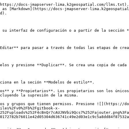
https://docs-jmapserver-lima.k2geospatial.com/llms.txt).
 as [Markdown](https://docs-jmapserver-lima.k2geospatial
d).

 su interfaz de configuración o a partir de la sección *
Editar** para pasar a través de todas las etapas de crea
elos y presione **Duplicar**. Se crea una copia de cada 
ciona en la seción **Modelos de estilo**.

os** y **Propietarios**. Los propietarios son los únicos
cluyendo la supresión de la misma.

os y grupos que tienen permisos. Presione ![](https://do
iles%2Fv0%2Fb%2Fgitbook-x-
252Fuploads%252F4cBnQr7cAUJNVbi9Qcs7%252Fajouter.png%3Fa
0172782b76011e42d05304d636741c49e2d03e1c9c5a8dd84f87532a