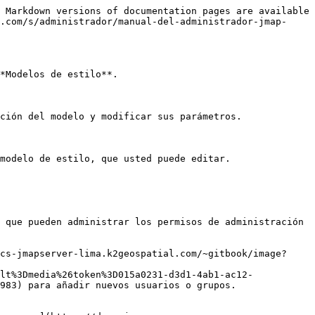
 Markdown versions of documentation pages are available 
.com/s/administrador/manual-del-administrador-jmap-
*Modelos de estilo**.

ción del modelo y modificar sus parámetros.

modelo de estilo, que usted puede editar.

 que pueden administrar los permisos de administración 
cs-jmapserver-lima.k2geospatial.com/~gitbook/image?
lt%3Dmedia%26token%3D015a0231-d3d1-4ab1-ac12-
983) para añadir nuevos usuarios o grupos.
