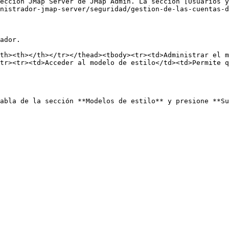
ección JMap Server de JMap Admin. La sección [Usuarios y
nistrador-jmap-server/seguridad/gestion-de-las-cuentas-d
ador.

th><th></th></tr></thead><tbody><tr><td>Administrar el m
tr><tr><td>Acceder al modelo de estilo</td><td>Permite q