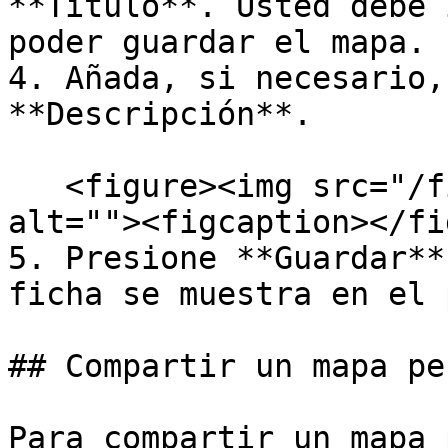
**Título**. Usted debe 
poder guardar el mapa.

4. Añada, si necesario,
**Descripción**.

   <figure><img src="/files/kdtxYsaJ1xPWTaMkuw5s" 
alt=""><figcaption></fi
5. Presione **Guardar**
ficha se muestra en el 
## Compartir un mapa pe
Para compartir un mapa 