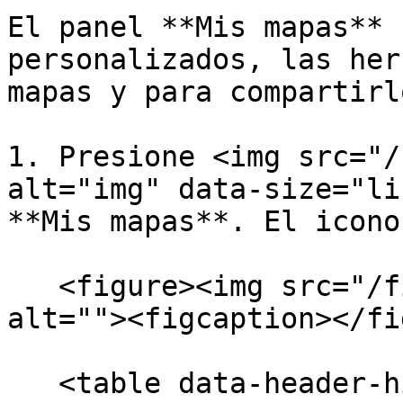
El panel **Mis mapas** 
personalizados, las her
mapas y para compartirlo
1. Presione <img src="/
alt="img" data-size="li
**Mis mapas**. El icono
   <figure><img src="/files/KaHW5e6y1tvpGhdXUZQe" 
alt=""><figcaption></fi
   <table data-header-hidden><thead><tr><th 