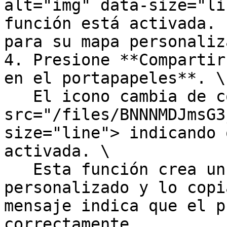
alt="img" data-size="li
función está activada. 
para su mapa personaliza
4. Presione **Compartir
en el portapapeles**. \

   El icono cambia de color <img 
src="/files/BNNNMDJmsG3
size="line"> indicando 
activada. \

   Esta función crea un URL de su mapa 
personalizado y lo copi
mensaje indica que el p
correctamente.
