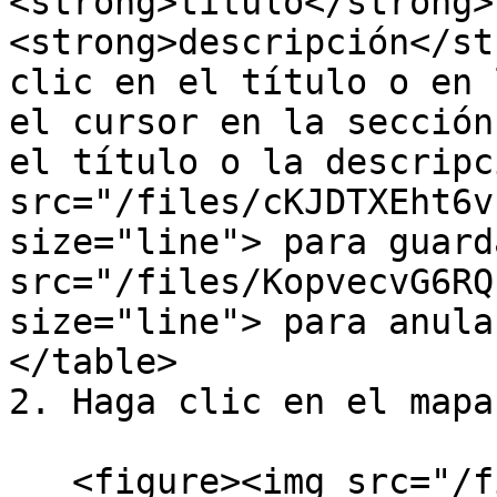
<strong>título</strong>
<strong>descripción</st
clic en el título o en 
el cursor en la sección
el título o la descripc
src="/files/cKJDTXEht6v
size="line"> para guard
src="/files/KopvecvG6RQ
size="line"> para anula
</table>

2. Haga clic en el mapa
   <figure><img src="/files/cydlu6yPhOU8gYq5QwmS" 