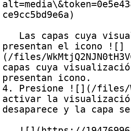
alt=media\&token=0e5e43
ce9cc5bd9e6a)

   Las capas cuya visualización está desactivada 
presentan el icono ![]
(/files/WkMtjQ2NJN0tH3V
capas cuya visualizació
presentan icono.

4. Presione ![](/files/
activar la visualizació
desaparece y la capa se
   ![](https://1947699634-