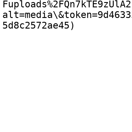
Fuploads%2FQn7kTE9zUlA2
alt=media\&token=9d4633