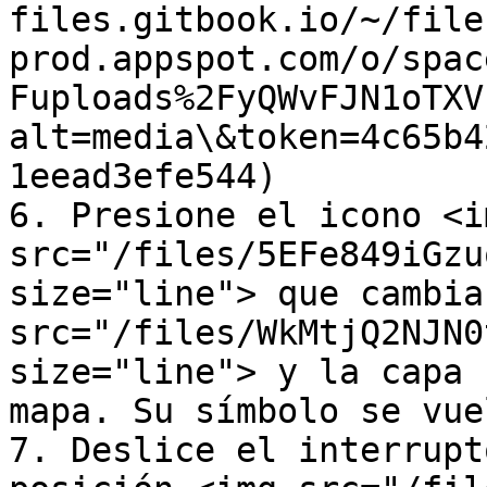
files.gitbook.io/~/file
prod.appspot.com/o/spac
Fuploads%2FyQWvFJN1oTXV
alt=media\&token=4c65b4
1eead3efe544)

6. Presione el icono <im
src="/files/5EFe849iGzu
size="line"> que cambia
src="/files/WkMtjQ2NJN0
size="line"> y la capa 
mapa. Su símbolo se vue
7. Deslice el interrupt