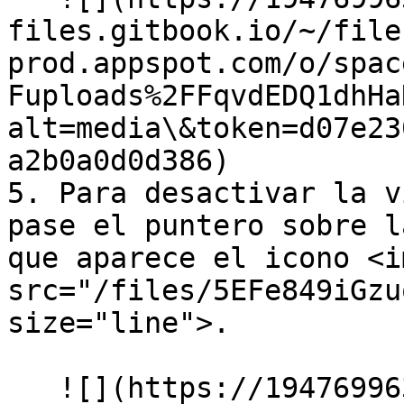
files.gitbook.io/~/file
prod.appspot.com/o/spac
Fuploads%2FFqvdEDQ1dhHa
alt=media\&token=d07e23
a2b0a0d0d386)

5. Para desactivar la v
pase el puntero sobre l
que aparece el icono <im
src="/files/5EFe849iGzu
size="line">.

   ![](https://1947699634-