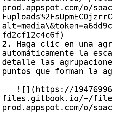
prod.appspot.com/o/spac
Fuploads%2FsUpmECOjzrrC
alt=media\&token=a6dd9c
fd2cf12c4c6f)

2. Haga clic en una agr
automáticamente la esca
detalle las agrupacione
puntos que forman la ag
   ![](https://1947699634-
files.gitbook.io/~/file
prod.appspot.com/o/spac