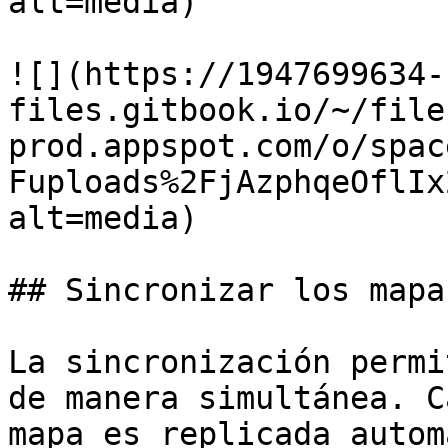
alt=media)

![](https://1947699634-
files.gitbook.io/~/file
prod.appspot.com/o/spac
Fuploads%2FjAzphqeOflIx
alt=media)

## Sincronizar los mapas
La sincronización permi
de manera simultánea. C
mapa es replicada autom