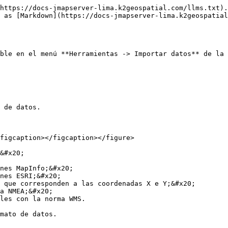
https://docs-jmapserver-lima.k2geospatial.com/llms.txt).
 as [Markdown](https://docs-jmapserver-lima.k2geospatial
ble en el menú **Herramientas -> Importar datos** de la 
 de datos.

figcaption></figcaption></figure>

&#x20;

nes MapInfo;&#x20;

nes ESRI;&#x20;

 que corresponden a las coordenadas X e Y;&#x20;

a NMEA;&#x20;

les con la norma WMS.
