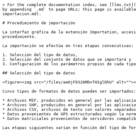
> For the complete documentation index, see [llms.txt](
by appending `.md` to page URLs; this page is available
importacion.md).

# Procedimiento de importación

La interfaz gráfica de la extensión Importation, accesi
procedimiento.

La importación se efectúa en tres etapas consecutivas:

1. Selección del tipo de datos,

2. Selección del conjunto de datos que se importará y

3. Configuración de los parámetros propios de cada tipo
## Selección del tipo de datos

<figure><img src="/files/aeHjF0326MDvTHIglDhU" alt=""><
Cinco tipos de formatos de datos pueden ser importados:
* Archivos MIF, producidos en general por las aplicacio
* Archivos SHP, producidos en general por las aplicacio
* Archivos CSV, archivos de texto con valores separados
* Datos provenientes de GPS estructurados según la norm
* Datos matriciales provenientes de servidores compatib